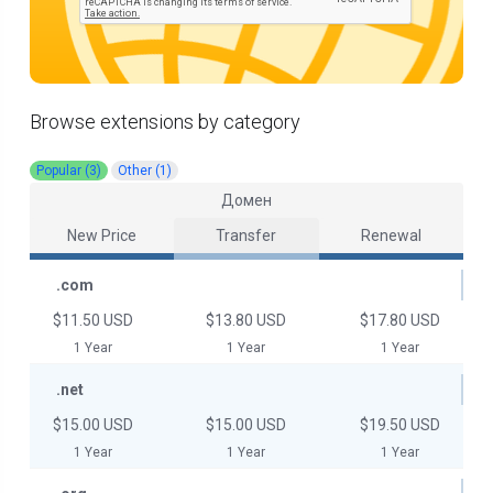
Browse extensions by category
Popular (3)
Other (1)
Домен
New Price
Transfer
Renewal
.com
$11.50 USD
$13.80 USD
$17.80 USD
1 Year
1 Year
1 Year
.net
$15.00 USD
$15.00 USD
$19.50 USD
1 Year
1 Year
1 Year